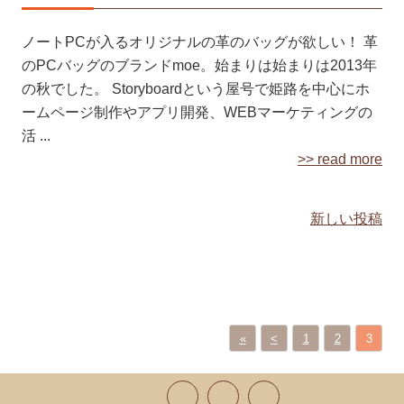
ノートPCが入るオリジナルの革のバッグが欲しい！ 革
のPCバッグのブランドmoe。始まりは始まりは2013年
の秋でした。 Storyboardという屋号で姫路を中心にホ
ームページ制作やアプリ開発、WEBマーケティングの
活 ...
>> read more
新しい投稿
投
稿
ナ
ビ
«
<
1
2
3
ゲ
ー