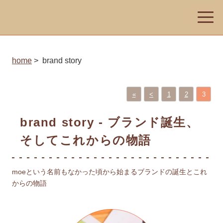
toggle
naviga
home
brand story
«
<
1
2
3
brand story - ブランド誕生、
そしてこれからの物語
moeという名前もなかった頃から始まるブランドの誕生とこれ
からの物語