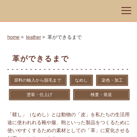
toggle
naviga
home
leather
革ができるまで
革ができるまで
原料の輸入から脱毛まで
なめし
染色・加工
塗装・仕上げ
検査・発送
「鞣し」（なめし）とは動物の「皮」を私たちの生活用
途に使われれる靴や服、鞄といった製品をつくるために
使いやすくするための素材としての「革」に変化させる