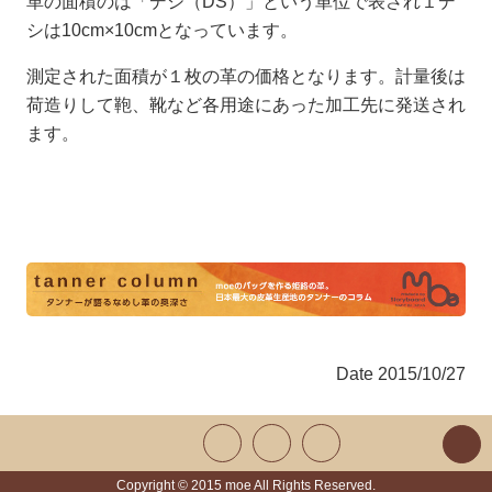
革の面積のは「デシ（DS）」という単位で表され１デ
シは10cm×10cmとなっています。
測定された面積が１枚の革の価格となります。計量後は
荷造りして鞄、靴など各用途にあった加工先に発送され
ます。
Date
2015/10/27
Copyright © 2015 moe All Rights Reserved.