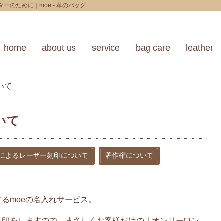
のために｜moe - 革のバッグ
home
about us
service
bag care
leather
いて
いて
によるレーザー刻印について
著作権について
るmoeの名入れサービス。
刻印をしますので、まさしくお客様だけの「オンリーワン