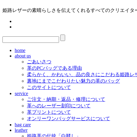
姫路レザーの素晴らしさを伝えてくれるすべてのクリエイターの
home
about us
ごあいさつ
革のPCバッグである理由
柔らかく、かわいい、品の良さにこだわる姫路レ
裏地にまでこだわりたい魅力の革のバッグ
このサイトについて
service
ご注文・納期・返品・修理について
革へのレーザー刻印について
革プリントについて
オンリーワンバッグサービスについて
bag care
leather
姫路革の伝統「白鞣し」