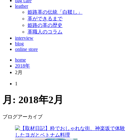
bag care
leather
姫路革の伝統「白鞣し」
革ができるまで
姫路の革の歴史
革職人のコラム
interview
blog
online store
home
2018年
2月
1
月:
2018年2月
ブログアーカイブ