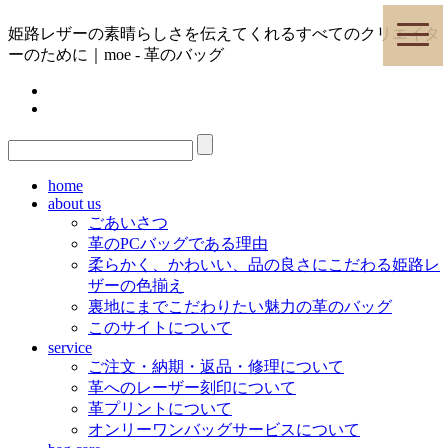
toggle
姫路レザーの素晴らしさを伝えてくれるすべてのクリエイタ
naviga
ーのために｜moe - 革のバッグ
home
about us
ごあいさつ
革のPCバッグである理由
柔らかく、かわいい、品の良さにこだわる姫路レ
ザーの色揃え
裏地にまでこだわりたい魅力の革のバッグ
このサイトについて
service
ご注文・納期・返品・修理について
革へのレーザー刻印について
革プリントについて
オンリーワンバッグサービスについて