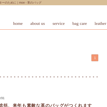
のために｜moe - 革のバッグ
home
about us
service
bag care
leather
1
2/31
8年総括、来年も素敵な革のバッグがつくれます