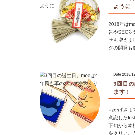
ように
2018年は
告やSEO
せも増えま
グの開発も進
Date
2018/1
3回目
ます！
おかげさま
意識したIn
下旬から本
をクリア。 運