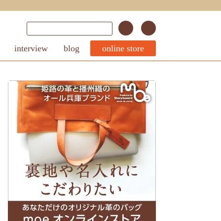
interview
blog
online store