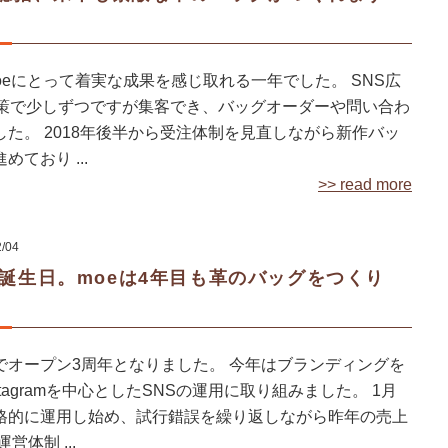
moeにとって着実な成果を感じ取れる一年でした。 SNS広
対策で少しずつですが集客でき、バッグオーダーや問い合わ
した。 2018年後半から受注体制を見直しながら新作バッ
めており ...
>> read more
2/04
の誕生日。moeは4年目も革のバッグをつくり
でオープン3周年となりました。 今年はブランディングを
stagramを中心としたSNSの運用に取り組みました。 1月
格的に運用し始め、試行錯誤を繰り返しながら昨年の売上
営体制 ...