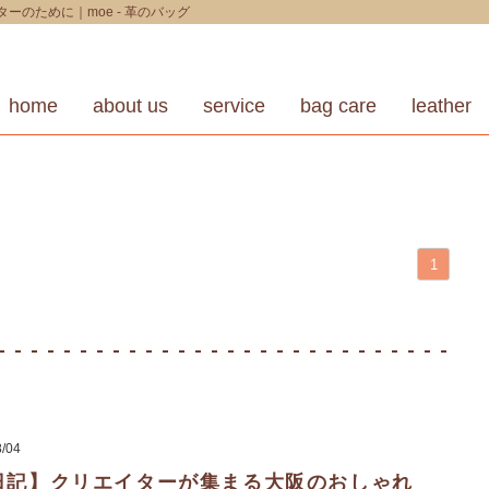
のために｜moe - 革のバッグ
home
about us
service
bag care
leather
1
8/04
日記】クリエイターが集まる大阪のおしゃれ