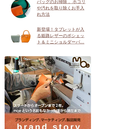
バッグのお掃除 。ホコリ
や汚れを取り除くお手入
れ方法
新登場！タブレットが入
る姫路レザーのポシェッ
ト＆ミニショルダーバ…