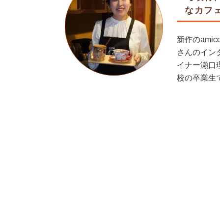
なカフェ
新作のam
さんのイン
イナー瀬口理
校の卒業生で