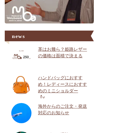
news
革はお幾ら？姫路レザー
の価格は面積で決まる
ハンドバッグにおすす
め！レディースにおすす
めのミニショルダー
【v…
海外からのご注文・発送
対応のお知らせ