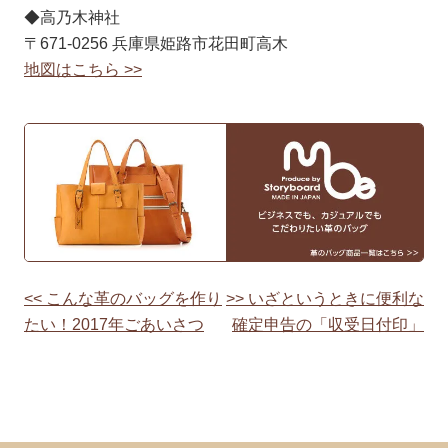
◆高乃木神社
〒671-0256 兵庫県姫路市花田町高木
地図はこちら >>
<< こんな革のバッグを作り
>> いざというときに便利な
投
たい！2017年ごあいさつ
確定申告の「収受日付印」
稿
ナ
ビ