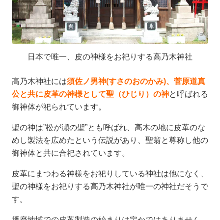
日本で唯一、皮の神様をお祀りする高乃木神社
高乃木神社には
須佐ノ男神(すさのおのかみ)、菅原道真
公と共に皮革の神様として聖（ひじり）の神
と呼ばれる
御神体が祀られています。
聖の神は”松が瀬の聖”とも呼ばれ、高木の地に皮革のな
めし製法を広めたという伝説があり、聖翁と尊称し他の
御神体と共に合祀されています。
皮革にまつわる神様をお祀りしている神社は他になく、
聖の神様をお祀りする高乃木神社が唯一の神社だそうで
す。
播磨地域での皮革製造の始まりは定かではありません