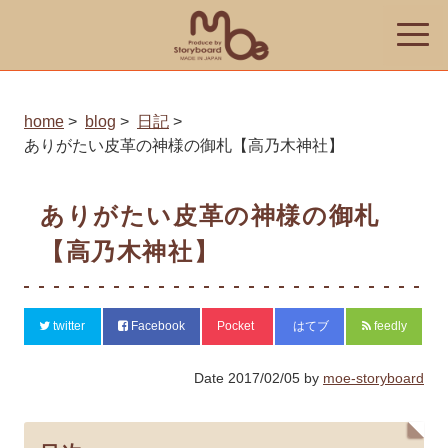
toggle
naviga
home
blog
日記
ありがたい皮革の神様の御札【高乃木神社】
ありがたい皮革の神様の御札
【高乃木神社】
twitter
Facebook
Pocket
はてブ
feedly
Date
2017/02/05
by
moe-storyboard