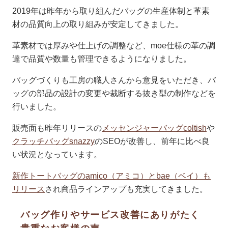
2019年は昨年から取り組んだバッグの生産体制と革素
材の品質向上の取り組みが安定してきました。
革素材では厚みや仕上げの調整など、moe仕様の革の調
達で品質や数量も管理できるようになりました。
バッグづくりも工房の職人さんから意見をいただき、バ
ッグの部品の設計の変更や裁断する抜き型の制作などを
行いました。
販売面も昨年リリースの
メッセンジャーバッグcoltish
や
クラッチバッグsnazzy
のSEOが改善し、前年に比べ良
い状況となっています。
新作トートバッグのamico（アミコ）とbae（ベイ）も
リリース
され商品ラインアップも充実してきました。
バッグ作りやサービス改善にありがたく