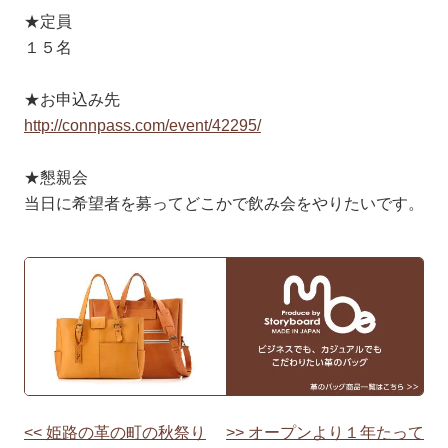
★定員
１５名
★お申込み先
http://connpass.com/event/42295/
★懇親会
当日に希望者を募ってどこかで飲み会をやりたいです。
<< 姫路の革の町の秋祭り
>> オープンより１年たって
投