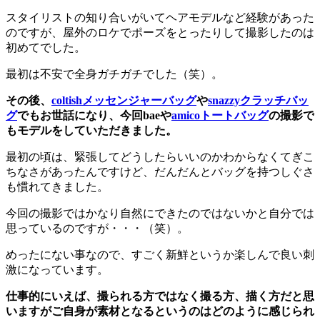
スタイリストの知り合いがいてヘアモデルなど経験があった
のですが、屋外のロケでポーズをとったりして撮影したのは
初めてでした。
最初は不安で全身ガチガチでした（笑）。
その後、
coltishメッセンジャーバッグ
や
snazzyクラッチバッ
グ
でもお世話になり、今回baeや
amicoトートバッグ
の撮影で
もモデルをしていただきました。
最初の頃は、緊張してどうしたらいいのかわからなくてぎこ
ちなさがあったんですけど、だんだんとバッグを持つしぐさ
も慣れてきました。
今回の撮影ではかなり自然にできたのではないかと自分では
思っているのですが・・・（笑）。
めったにない事なので、すごく新鮮というか楽しんで良い刺
激になっています。
仕事的にいえば、撮られる方ではなく撮る方、描く方だと思
いますがご自身が素材となるというのはどのように感じられ