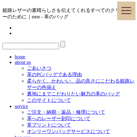
toggle
姫路レザーの素晴らしさを伝えてくれるすべてのクリエイタ
naviga
ーのために｜moe - 革のバッグ
home
about us
ごあいさつ
革のPCバッグである理由
柔らかく、かわいい、品の良さにこだわる姫路レ
ザーの色揃え
裏地にまでこだわりたい魅力の革のバッグ
このサイトについて
service
ご注文・納期・返品・修理について
革へのレーザー刻印について
革プリントについて
オンリーワンバッグサービスについて