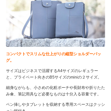
コンパクトでスリムな仕上がりの縦型ショルダーバッ
グ。
サイズはビジネスで活躍するA4サイズのレギュラー
と、プライベート向きのB5サイズのminiの２サイズ。
細身ながらも、小さめの化粧ポーチや長財布や折りたた
み傘、筆記用具など必要なものは十分入る容量です。
ペン挿しやタブレットを収納する専用スペースはクッシ
ョン材付き。