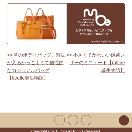
<< 革のボディバッグ。雑誌
>> 小さくてかわいい姫路レ
投
が入るかっこよくて個性的
ザーのミニトート【raffine
稿
なカジュアルバッグ
誕生物語】
【beetle誕生物語】
ナ
ビ
ゲ
ー
シ
Copyright © 2015 moe All Rights Reserved.