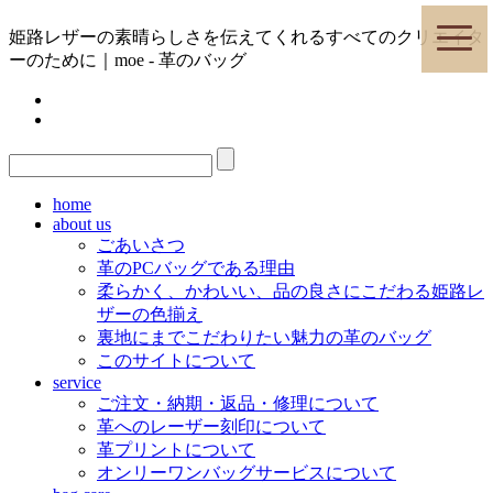
toggle
姫路レザーの素晴らしさを伝えてくれるすべてのクリエイタ
naviga
ーのために｜moe - 革のバッグ
home
about us
ごあいさつ
革のPCバッグである理由
柔らかく、かわいい、品の良さにこだわる姫路レ
ザーの色揃え
裏地にまでこだわりたい魅力の革のバッグ
このサイトについて
service
ご注文・納期・返品・修理について
革へのレーザー刻印について
革プリントについて
オンリーワンバッグサービスについて