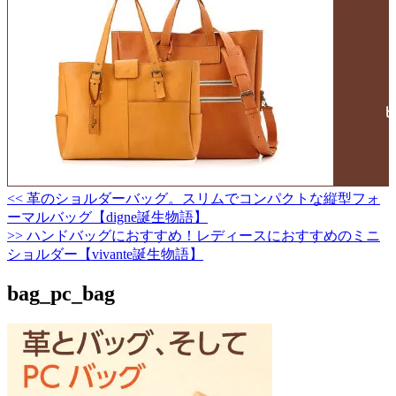
<< 革のショルダーバッグ。スリムでコンパクトな縦型フォ
投
ーマルバッグ【digne誕生物語】
稿
>> ハンドバッグにおすすめ！レディースにおすすめのミニ
ショルダー【vivante誕生物語】
ナ
ビ
bag_pc_bag
ゲ
ー
シ