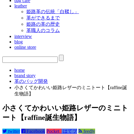
bag care
leather
姫路革の伝統「白鞣し」
革ができるまで
姫路の革の歴史
革職人のコラム
interview
blog
online store
home
brand story
革のバッグ開発
小さくてかわいい姫路レザーのミニトート【raffine誕
生物語】
小さくてかわいい姫路レザーのミニト
ート【raffine誕生物語】
twitter
Facebook
Pocket
はてブ
feedly