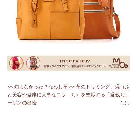
<< 知らなかった？なめし革
>> 革のトリミング、縁（ふ
投
と美容や健康に大事なコラ
ち）を整形する「縁裁ち」
稿
ーゲンの秘密
とは
ナ
ビ
ゲ