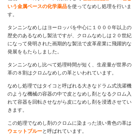
いう金属ベースの化学薬品
を使ってなめし処理を行いま
す。
タンニンなめしはヨーロッパを中心に１０００年以上の
歴史のあるなめし製法ですが、クロムなめしは２０世紀
になって発明された画期的な製法で皮革産業に飛躍的な
発展をもたらしました。
タンニンなめし比べて処理時間が短く、生産量が世界の
革の８割はクロムなめしの革といわれています。
なめし処理ではタイコと呼ばれる大きなドラム式洗濯機
のような機械の容器の中で皮となめし剤となるクロム入
れて容器を回転させながら皮になめし剤を浸透させてい
きます。
この処理でなめし剤のクロムに染まった淡い青色の革は
ウェットブルー
と呼ばれています。