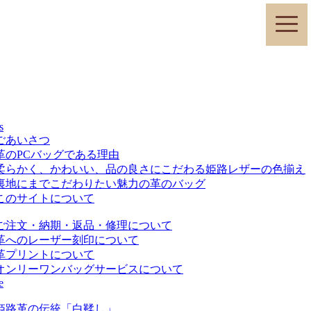
toggle
naviga
s
ごあいさつ
革のPCバッグである理由
柔らかく、かわいい、品の良さにこだわる姫路レザーの色揃え
裏地にまでこだわりたい魅力の革のバッグ
このサイトについて
ご注文・納期・返品・修理について
革へのレーザー刻印について
革プリントについて
オンリーワンバッグサービスについて
e
姫路革の伝統「白鞣し」