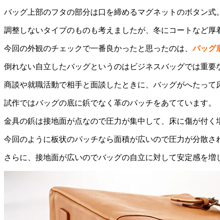
バッグ上部のフタの部分は口を締めるマグネットのボタン式
調整しないタイプのものも考えましたが、冬にコートなど厚
今回の外観のチェックで一番良かったと思ったのは、
バッグ
倒れない自立したバッグというのはビジネスバッグでは重要
商談や就職活動で相手と面談したときに、バッグがへたって
試作ではバッグの底に鋲でなく革のパッチをあてています。
金具の鋲は接地面が点なので圧力が集中して、床に傷が付く
今回のように板状のパッチなら面積が広いので圧力が分散さ
さらに、接地面が広いのでバッグの自立に対して安定感を増