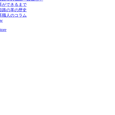
革ができるまで
姫路の革の歴史
革職人のコラム
ew
store