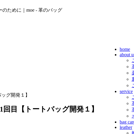
ために｜moe - 革のバッグ
home
about u
service
バッグ開発１】
作1回目【トートバッグ開発１】
bag car
leather