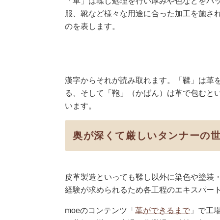
「革」は鞣し処理を行い厚みや色などをバ
服、靴など様々な用途に合った加工を施さ
のを表します。
漢字からそれが読み取れます。「鞣」は革
る、そして「鞄」（かばん）は革で包むと
います。
奥が深くて厳しいタンナーの
皮革製造といっても鞣し以外に染色や塗装
経験が求められるため各工程のエキスパー
moeのコンテンツ「
革ができるまで
」で工