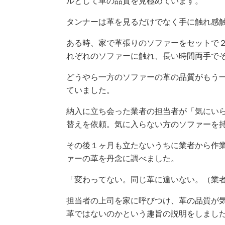
ルとして革の品質を見極めています。
タンナーは革を見るだけでなく手に触れ感
ある時、家で革張りのソファーをセットで
れぞれのソファーに触れ、長い時間両手で
どうやら一方のソファーの革の品質がもう
ていました。
納入に立ち会った業者の担当者が「気にい
替えを依頼。気に入らない方のソファーを
その後１ヶ月も立たないうちに業者から作
ァーの革を丹念に調べました。
「変わってない。同じ革に違いない。（業
担当者の上司を家に呼びつけ、革の品質が
革ではないのかという趣旨の説明をしまし