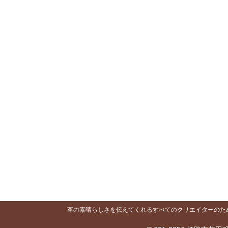
ゲ
ー
シ
ョ
ン
革の素晴らしさを伝えてくれるすべてのクリエイターのために