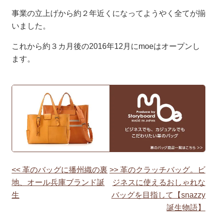
事業の立上げから約２年近くになってようやく全てが揃
いました。
これから約３カ月後の2016年12月にmoeはオープンし
ます。
<< 革のバッグに播州織の裏
>> 革のクラッチバッグ。ビ
投
地、オール兵庫ブランド誕
ジネスに使えるおしゃれな
稿
生
バッグを目指して【snazzy
誕生物語】
ナ