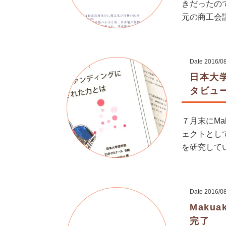
きだったの
元の商工会議
Date
2016/0
日本大
タビュ
７月末にMa
ェクトとし
を研究して
Date
2016/0
Maku
完了