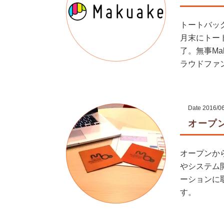
トートバッグ
月末にトー
了。無事Ma
ラウドファン 
Date
2016/0
オープ
オープンから
やシステム
ーションに
す。