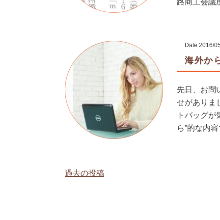
路商工会議所
Date
2016/0
海外か
先日、お問
せがありました
トバッグが
ら”的な内容で
過去の投稿
投
稿
ナ