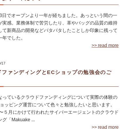
2月3日でオープンより一年が経ちました。あっという間の一
が実感。業務体制で苦労したり、革やバッグの品質の維持
して新商品の開発などバタバタしたことしか印象に残って
一年でした。
>> read more
0/17
ドファンディングとECショップの勉強会のご
なっているクラウドファンディングについて実際の体験の
ショッピング運営について色々と勉強したいと思います。
３月〜５月にかけて行われたサイバーエージェントのクラウド
「Makuake ...
>> read more