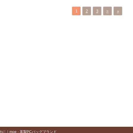
1
2
3
>
»
｜moe - 革製PCバッグブランド