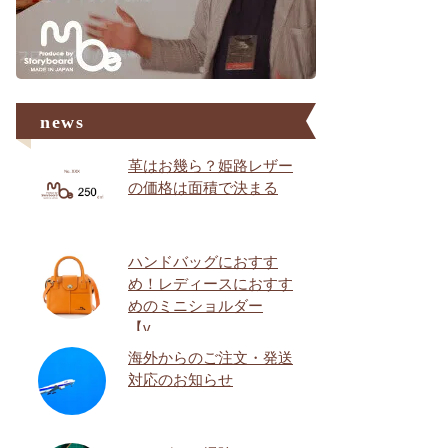
news
革はお幾ら？姫路レザー
の価格は面積で決まる
ハンドバッグにおすす
め！レディースにおすす
めのミニショルダー
【v…
海外からのご注文・発送
対応のお知らせ