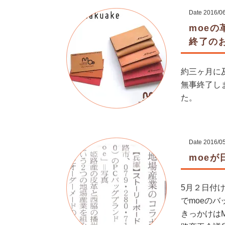
Date
2016/0
moeの
終了の
約三ヶ月に及
無事終了し
た。
Date
2016/0
moe
5月２日付け
でmoeの
きっかけはM