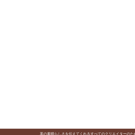
ビ
ゲ
ー
シ
ョ
ン
革の素晴らしさを伝えてくれるすべてのクリエイターのために