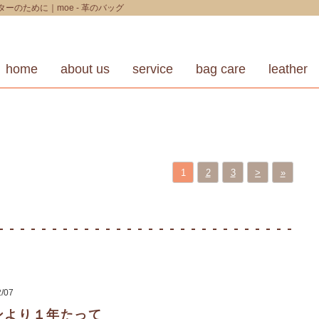
のために｜moe - 革のバッグ
home
about us
service
bag care
leather
1
2
3
>
»
2/07
ンより１年たって