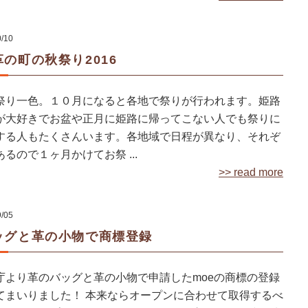
0/10
の町の秋祭り2016
祭り一色。１０月になると各地で祭りが行われます。姫路
が大好きでお盆や正月に姫路に帰ってこない人でも祭りに
する人もたくさんいます。各地域で日程が異なり、それぞ
るので１ヶ月かけてお祭 ...
>> read more
9/05
ッグと革の小物で商標登録
庁より革のバッグと革の小物で申請したmoeの商標の登録
てまいりました！ 本来ならオープンに合わせて取得するべ