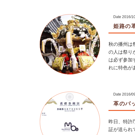
Date
2016/1
姫路の革
秋の播州は
の人は祭り
は必ず参加
れに特色があ
Date
2016/0
革のバ
昨日、特許
証が送られ