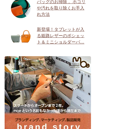
バッグのお掃除 。ホコリ
や汚れを取り除くお手入
れ方法
新登場！タブレットが入
る姫路レザーのポシェッ
ト＆ミニショルダーバ…